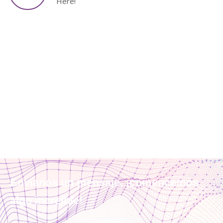
Here!
Envíanos un mensaje, ¡comencemos
algo increíble!