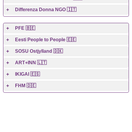
Differenza Donna NGO 🇮🇹
PFE 🇧🇪
Eesti People to People 🇪🇪
SOSU Ostjylland 🇩🇰
ART+INN 🇱🇹
IKIGAI 🇪🇸
FHM 🇩🇪