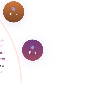
PT 7
ial
 a
PT 8
ão,
eto,
o e
de