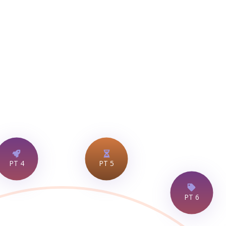
otes de Trabalho
Parceria
Actualizações
Contact
 prevê resultados significativos:
PT 4
PT 5
PT 6