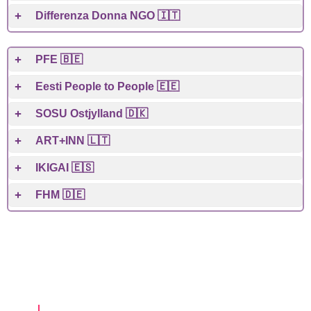
Differenza Donna NGO 🇮🇹
PFE 🇧🇪
Eesti People to People 🇪🇪
SOSU Ostjylland 🇩🇰
ART+INN 🇱🇹
IKIGAI 🇪🇸
FHM 🇩🇪