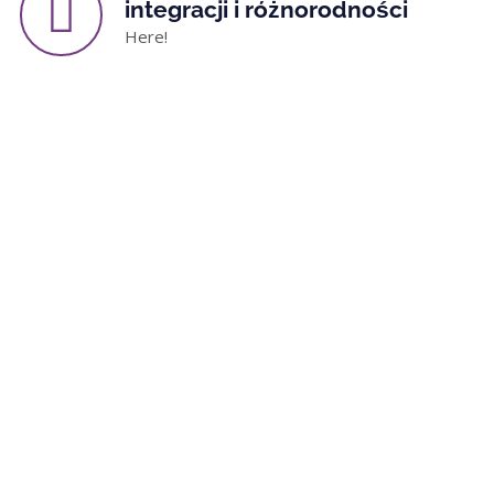
integracji i różnorodności
Here!
Napisz do nas, zacznijmy coś
niesamowitego!