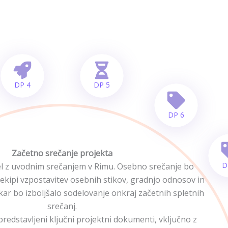
slanstvo
Delovni paketi
Konzorcij
Novosti
Ko
DP 4
DP 5
DP 6
Začetno srečanje projekta
D
el z uvodnim srečanjem v Rimu. Osebno srečanje bo
ekipi vzpostavitev osebnih stikov, gradnjo odnosov in
kar bo izboljšalo sodelovanje onkraj začetnih spletnih
srečanj.
redstavljeni ključni projektni dokumenti, vključno z