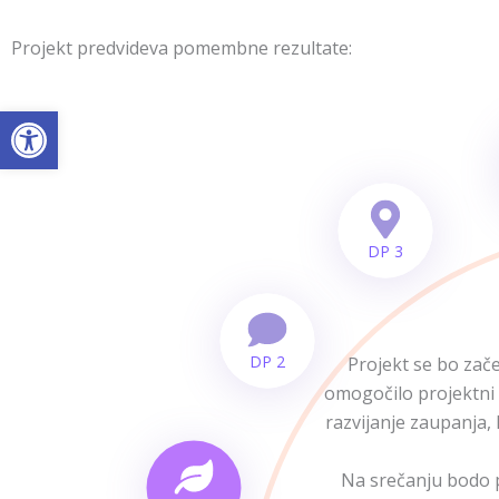
Preskočiť
Domov
Naše po
na
Projekt predvideva pomembne rezultate:
obsah
Open toolbar
DP 3
DP 2
Projekt se bo zač
omogočilo projektni 
razvijanje zaupanja, 
Na srečanju bodo p