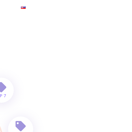
ntakt
Slovenčina
P 7