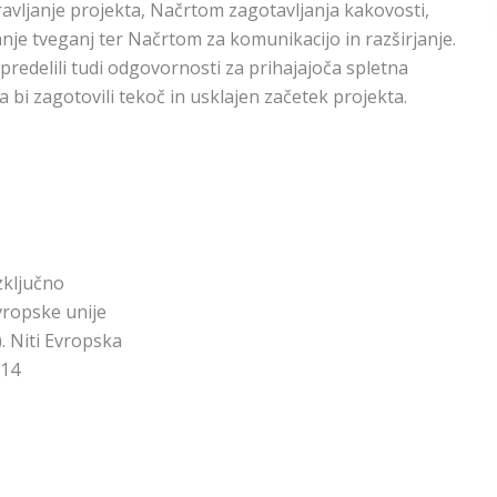
avljanje projekta, Načrtom zagotavljanja kakovosti,
je tveganj ter Načrtom za komunikacijo in razširjanje.
predelili tudi odgovornosti za prihajajoča spletna
a bi zagotovili tekoč in usklajen začetek projekta.
zključno
Evropske unije
). Niti Evropska
514