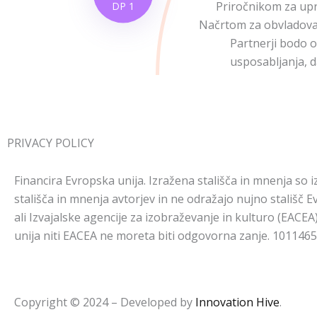
Priročnikom za upr
DP 1
Načrtom za obvladovan
Partnerji bodo o
usposabljanja, d
PRIVACY POLICY
Financira Evropska unija. Izražena stališča in mnenja so i
stališča in mnenja avtorjev in ne odražajo nujno stališč 
ali Izvajalske agencije za izobraževanje in kulturo (EACEA
unija niti EACEA ne moreta biti odgovorna zanje. 101146
Copyright © 2024 – Developed by
Innovation Hive
.